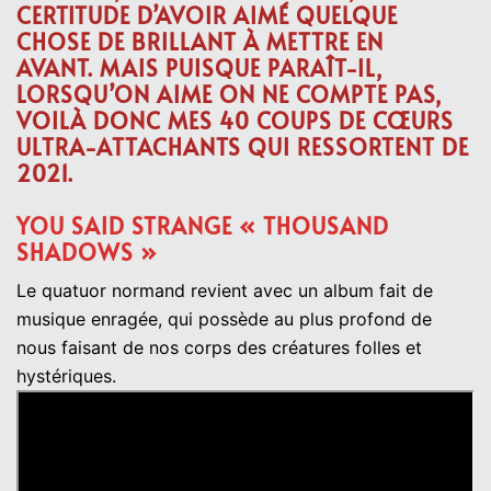
CERTITUDE D’AVOIR AIMÉ QUELQUE
CHOSE DE BRILLANT À METTRE EN
AVANT. MAIS PUISQUE PARAÎT-IL,
LORSQU’ON AIME ON NE COMPTE PAS,
VOILÀ DONC MES 40 COUPS DE CŒURS
ULTRA-ATTACHANTS QUI RESSORTENT DE
2021.
YOU SAID STRANGE «
THOUSAND
SHADOWS »
Le quatuor normand revient avec un album fait de
musique enragée, qui possède au plus profond de
nous faisant de nos corps des créatures folles et
hystériques.