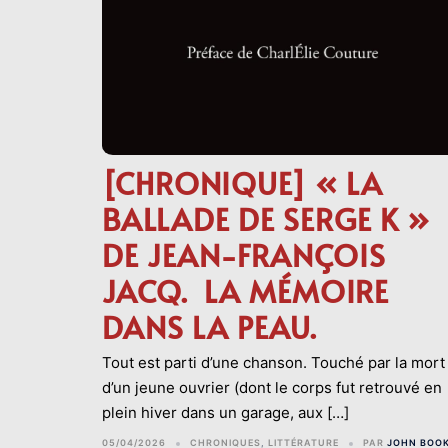
[CHRONIQUE] « LA
BALLADE DE SERGE K »
DE JEAN-FRANÇOIS
JACQ. LA MÉMOIRE
DANS LA PEAU.
Tout est parti d’une chanson. Touché par la mort
d’un jeune ouvrier (dont le corps fut retrouvé en
plein hiver dans un garage, aux […]
05/04/2026
CHRONIQUES
,
LITTÉRATURE
PAR
JOHN BOO