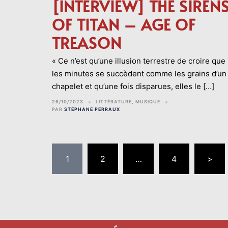
[INTERVIEW] THE SIREN
OF TITAN – AGE OF
TREASON
« Ce n’est qu’une illusion terrestre de croire que
les minutes se succèdent comme les grains d’un
chapelet et qu’une fois disparues, elles le […]
26/10/2023
LITTÉRATURE
,
MUSIQUE
PAR
STÉPHANE PERRAUX
PAGINATION
1
2
…
4
>
DES
PUBLICATIONS