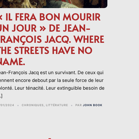
« IL FERA BON MOURIR
UN JOUR » DE JEAN-
FRANÇOIS JACQ. WHERE
THE STREETS HAVE NO
NAME.
ean-François Jacq est un survivant. De ceux qui
iennent encore debout par la seule force de leur
olonté. Leur ténacité. Leur extinguible besoin de
…]
/01/2024
CHRONIQUES
,
LITTÉRATURE
PAR
JOHN BOOK