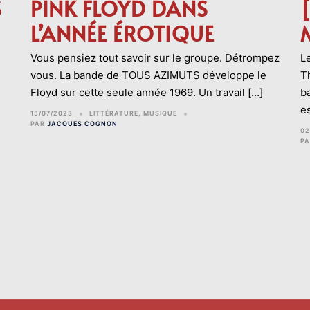
S
PINK FLOYD DANS
L’ANNÉE ÉROTIQUE
Vous pensiez tout savoir sur le groupe. Détrompez
Le
vous. La bande de TOUS AZIMUTS développe le
Th
Floyd sur cette seule année 1969. Un travail […]
b
e
15/07/2023
LITTÉRATURE
,
MUSIQUE
PAR
JACQUES COGNON
02
P