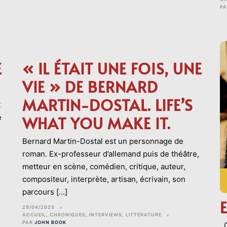
P
E
« IL ÉTAIT UNE FOIS, UNE
VIE » DE BERNARD
MARTIN-DOSTAL. LIFE’S
t
e
WHAT YOU MAKE IT.
Bernard Martin-Dostal est un personnage de
roman. Ex-professeur d’allemand puis de théâtre,
metteur en scène, comédien, critique, auteur,
compositeur, interprète, artisan, écrivain, son
parcours […]
29/04/2025
ACCUEIL
,
CHRONIQUES
,
INTERVIEWS
,
LITTÉRATURE
PAR
JOHN BOOK
C