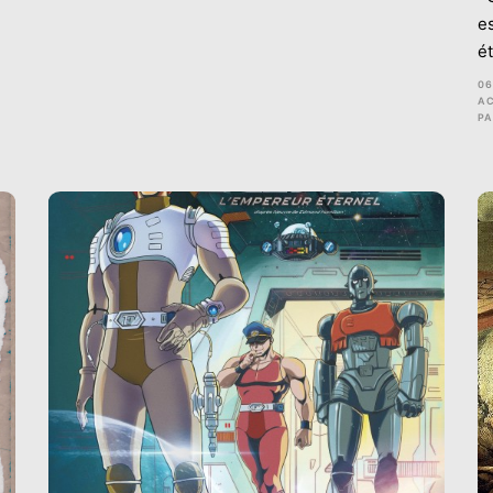
e
é
06
AC
P