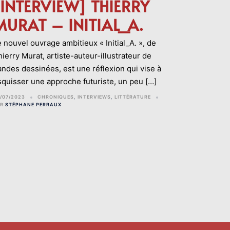
[INTERVIEW] THIERRY
MURAT – INITIAL_A.
 nouvel ouvrage ambitieux « Initial_A. », de
ierry Murat, artiste-auteur-illustrateur de
andes dessinées, est une réflexion qui vise à
squisser une approche futuriste, un peu […]
/07/2023
CHRONIQUES
,
INTERVIEWS
,
LITTÉRATURE
AR
STÉPHANE PERRAUX