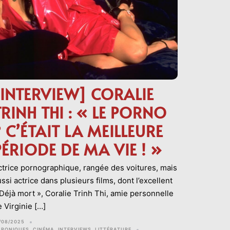
[INTERVIEW] CORALIE
TRINH THI : « LE PORNO
? C’ÉTAIT LA MEILLEURE
PÉRIODE DE MA VIE ! »
ctrice pornographique, rangée des voitures, mais
ssi actrice dans plusieurs films, dont l’excellent
 Déjà mort », Coralie Trinh Thi, amie personnelle
 Virginie […]
/08/2025
HRONIQUES
,
CINÉMA
,
INTERVIEWS
,
LITTÉRATURE