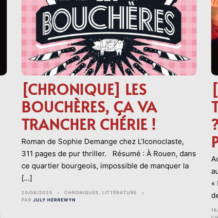
[CHRONIQUE] LES
BOUCHÈRES, ÇA VA
TRANCHER CHÉRIE !
Roman de Sophie Demange chez L’Iconoclaste,
311 pages de pur thriller. Résumé : À Rouen, dans
A
ce quartier bourgeois, impossible de manquer la
au
[…]
«
20/08/2025
CHRONIQUES
,
LITTÉRATURE
de
PAR
JULY HERREWYN
19
K
C