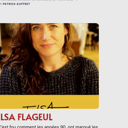
AR
PATRICK AUFFRET
ELSA FLAGEUL
’est fou comment les années 90, ont marqué les