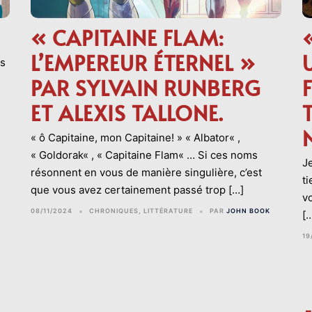
« CAPITAINE FLAM:
L’EMPEREUR ÉTERNEL »
ps
PAR SYLVAIN RUNBERG
ET ALEXIS TALLONE.
« ô Capitaine, mon Capitaine! » « Albator« ,
« Goldorak« , « Capitaine Flam« … Si ces noms
J
résonnent en vous de manière singulière, c’est
t
que vous avez certainement passé trop […]
v
08/11/2024
CHRONIQUES
,
LITTÉRATURE
PAR
JOHN BOOK
[
19