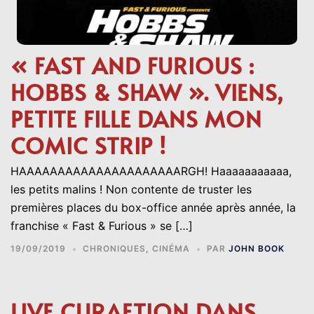
« FAST AND FURIOUS :
HOBBS & SHAW ». VIENS,
PETITE FILLE DANS MON
COMIC STRIP !
HAAAAAAAAAAAAAAAAAAAAARGH! Haaaaaaaaaaa,
les petits malins ! Non contente de truster les
premières places du box-office année après année, la
franchise « Fast & Furious » se […]
19/09/2019
CHRONIQUES
,
CINÉMA
PAR
JOHN BOOK
LIVE CURAETION DANS