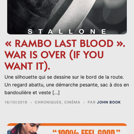
« RAMBO LAST BLOOD ».
WAR IS OVER (IF YOU
WANT IT).
Une silhouette qui se dessine sur le bord de la route.
Un regard abattu, une démarche pesante, sac à dos en
bandoulière et veste […]
16/10/2019
CHRONIQUES
,
CINÉMA
PAR
JOHN BOOK