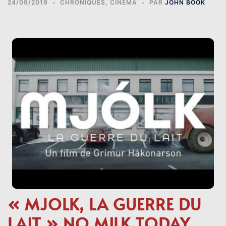
24/09/2019
CHRONIQUES
,
CINÉMA
PAR
JOHN BOOK
« MJOLK, LA GUERRE DU
LAIT » NO MILK TODAY.