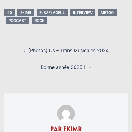
Link
90
EKIMR
ELSAFLAGEUL
INTERVIEW
METOO
PODCAST
ROCK
NAVIGATION
[Photos] Us – Trans Musicales 2024
D’ARTICLE
Bonne année 2025 !
PAR EKIMR