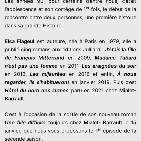
Les années 90, pour certains d’entre nous, c’était
er
l’adolescence et son cortège de 1
fois, le début de la
rencontre entre deux personnes, une première histoire
dans sa grande Histoire.
Elsa Flageul
est auteure, née à Paris en 1979, elle a
publié cinq romans aux éditions Julliard :
J’étais la fille
de François Mitterr
and
en 2009,
Madame Tabard
n’est pas une femme
en 2011,
Les araignées du soir
en 2013,
Les mijaurées
en 2016 et enfin,
À nous
regarder, ils s’habitueront
en janvier 2019. Puis c’est
Hôtel du bord des larmes
paru en 2021 chez
Mialet-
Barrault
.
C’est à l’occasion de la sortie de son nouveau roman
Une fille difficile
toujours chez
Mialet- Barrault
le 15
er
janvier, que nous vous proposons le 1
épisode de la
seconde saison.