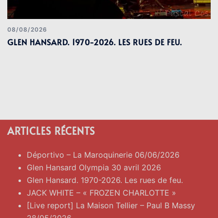
08/08/2026
GLEN HANSARD. 1970-2026. LES RUES DE FEU.
ARTICLES RÉCENTS
Déportivo – La Maroquinerie 06/06/2026
Glen Hansard Olympia 30 avril 2026
Glen Hansard. 1970-2026. Les rues de feu.
JACK WHITE – « FROZEN CHARLOTTE »
[Live report] La Maison Tellier – Paul B Massy
28/05/2026