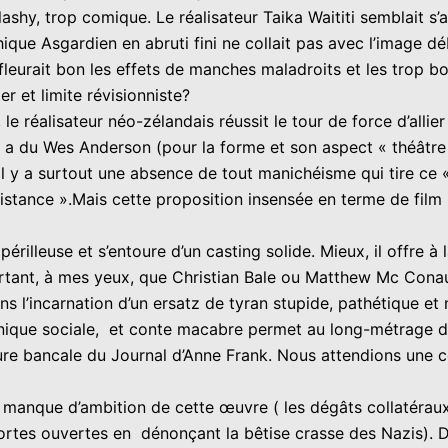
shy, trop comique. Le réalisateur Taika Waititi semblait s’a
que Asgardien en abruti fini ne collait pas avec l’image dé
fleurait bon les effets de manches maladroits et les trop bon
er et limite révisionniste?
, le réalisateur néo-zélandais réussit le tour de force d’a
 y a du Wes Anderson (pour la forme et son aspect « théâtr
. Il y a surtout une absence de tout manichéisme qui tire c
istance ».Mais cette proposition insensée en terme de film «
périlleuse et s’entoure d’un casting solide. Mieux, il offre 
ortant, à mes yeux, que Christian Bale ou Matthew Mc Conau
s l’incarnation d’un ersatz de tyran stupide, pathétique et
nique sociale, et conte macabre permet au long-métrage de
ure bancale du Journal d’Anne Frank. Nous attendions une co
 le manque d’ambition de cette œuvre ( les dégâts collatéra
ortes ouvertes en dénonçant la bêtise crasse des Nazis). D’