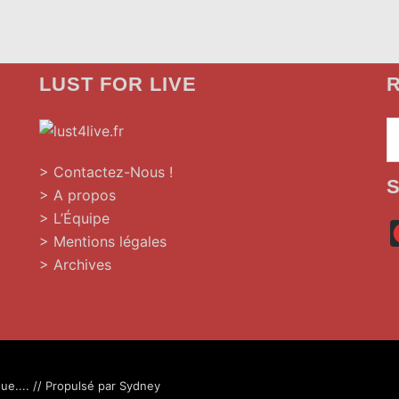
LUST FOR LIVE
R
»
> Contactez-Nous !
> A propos
> L’Équipe
> Mentions légales
> Archives
ue.... // Propulsé par
Sydney