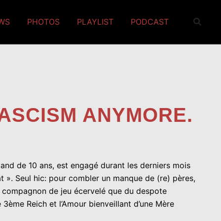
EWS
PHOTOS
PLAYLIST
PODCAST
FASCISM ANYMORE.
mand de 10 ans, est engagé durant les derniers mois
t ». Seul hic: pour combler un manque de (re) pères,
 du compagnon de jeu écervelé que du despote
le 3ème Reich et l’Amour bienveillant d’une Mère