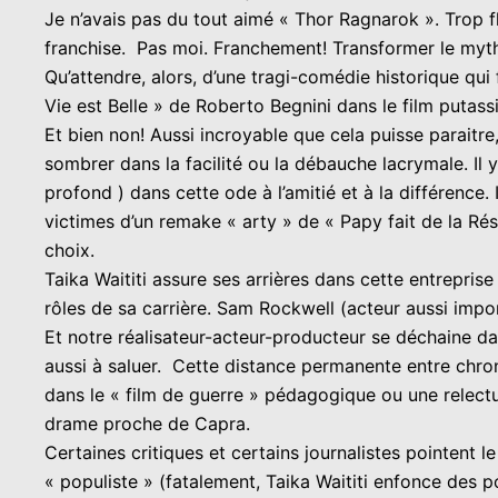
Je n’avais pas du tout aimé « Thor Ragnarok ». Trop fla
franchise. Pas moi. Franchement! Transformer le mythi
Qu’attendre, alors, d’une tragi-comédie historique qui 
Vie est Belle » de Roberto Begnini dans le film putassi
Et bien non! Aussi incroyable que cela puisse paraitre
sombrer dans la facilité ou la débauche lacrymale. Il
profond ) dans cette ode à l’amitié et à la différence
victimes d’un remake « arty » de « Papy fait de la Rés
choix.
Taika Waititi assure ses arrières dans cette entreprise 
rôles de sa carrière. Sam Rockwell (acteur aussi imp
Et notre réalisateur-acteur-producteur se déchaine dan
aussi à saluer. Cette distance permanente entre chro
dans le « film de guerre » pédagogique ou une relect
drame proche de Capra.
Certaines critiques et certains journalistes pointent
« populiste » (fatalement, Taika Waititi enfonce des p