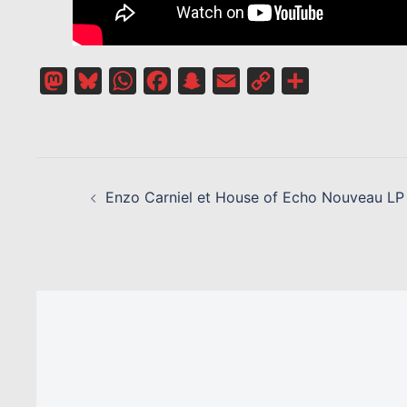
Mastodon
Bluesky
WhatsApp
Facebook
Snapchat
Email
Copy
Partager
Link
NAVIGATION
D’ARTICLE
Enzo Carniel et House of Echo Nouveau LP