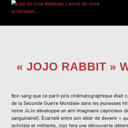
Aller
au
contenu
« JOJO RABBIT »
Bon sang que ce parti-pris cinématographique était c
de la Seconde Guerre Mondiale dans les jeunesses hit
notre JoJo développe un ami imaginaire capricieux d
sanguinaire!). Écartelé entre son désir de devenir « q
activiste et militante, Jojo fera une découverte déterm