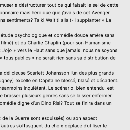
muser à déstructurer tout ce qui faisait le sel de cette
bonnaire mais héroïque que j’avais de cet Avenger.
s sentiments? Taiki Waititi allait-il supplanter « La
llier étude psychologique et comédie douce amère sans
e filmé) et du Charlie Chaplin (pour son Humanisme
e « Jojo » vers le Haut sans que jamais nous ne soyons
 tous publics » ne serait rien sans sa distribution de
à la délicieuse Scarlett Johansson l’un des plus grands
ghey) excelle en Capitaine blessé, blasé et décadent.
 néanmoins inquiétant. Le scénario, bien entendu, est
 brasser plusieurs genres sans se laisser enfermer
médie digne d’un Dino Risi? Tout se finira dans un
ux de la Guerre sont esquissés) ou son aspect
autres s’offusquent du choix déplacé d’utiliser le