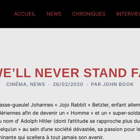
ACCUEIL
NEWS
CHRONIQUES
INTERVI
 WE’LL NEVER STAND 
CINÉMA
,
NEWS
26/02/2020
PAR
JOHN BOOK
asse-gueule! Johannes « Jojo Rabbit » Betzler, enfant alle
lériennes afin de devenir un « Homme » et un « super-solda
u nom d’ Adolph Hitler (dont l’attitude se rapproche plus
uelqu’un » au sein d’une société dévastée, sa passion pour 
inante qui scellera à tout jamais son avenir.