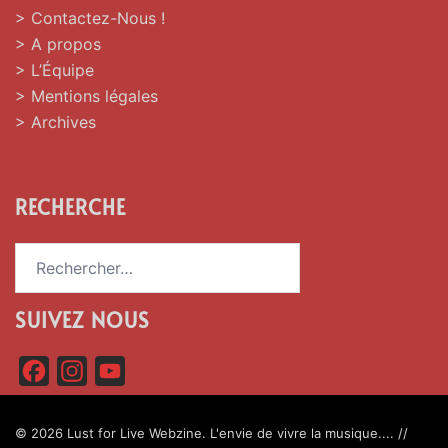
> Contactez-Nous !
> A propos
> L’Équipe
> Mentions légales
> Archives
RECHERCHE
Rechercher :
SUIVEZ NOUS
F
I
Y
a
n
o
c
s
u
© 2026 Lust for Live Webzine. L'envie de vivre la musique.... //