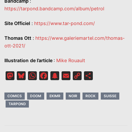
Bandcamp
:
https://tarpond.bandcamp.com/album/petrol
Site Officiel
:
https://www.tar-pond.com/
Thomas Ott
:
https://www.galeriemartel.com/thomas-
ott-2021/
Illustration
de l’article
:
Mike Rouault
Mastodon
Bluesky
WhatsApp
Facebook
Snapchat
Email
Copy
Partager
Link
COMICS
DOOM
EKIMR
NOIR
ROCK
SUISSE
TARPOND
NAVIGATION