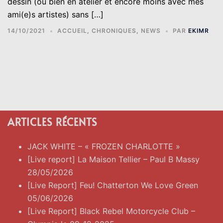
dessin (ou bien en atelier et encore moins avec mes
ami(e)s artistes) sans […]
14/10/2021
ACCUEIL
,
CHRONIQUES
,
NEWS
PAR
EKIMR
ARTICLES RÉCENTS
JACK WHITE – « FROZEN CHARLOTTE »
[Live report] La Maison Tellier – Paul B Massy
28/05/2026
[Live Report] Feu! Chatterton We Love Green
05/06/2026
[Live Report] Black Rebel Motorcycle Club –