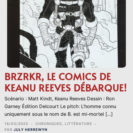
BRZRKR, LE COMICS DE
KEANU REEVES DÉBARQUE!
Scénario : Matt Kindt, Keanu Reeves Dessin : Ron
Garney Édition Delcourt Le pitch: L’homme connu
uniquement sous le nom de B. est mi-mortel […]
18/03/2023
CHRONIQUES
,
LITTÉRATURE
PAR
JULY HERREWYN