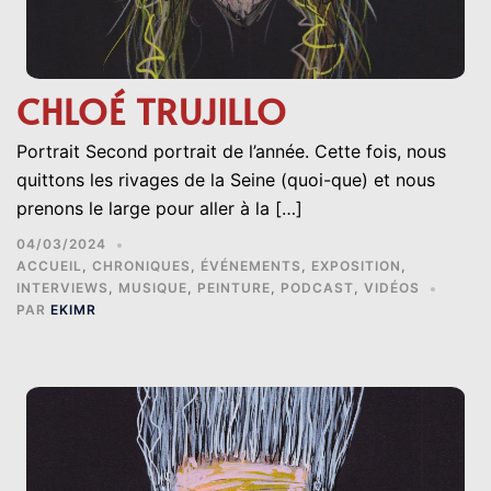
CHLOÉ TRUJILLO
Portrait Second portrait de l’année. Cette fois, nous
quittons les rivages de la Seine (quoi-que) et nous
prenons le large pour aller à la […]
04/03/2024
ACCUEIL
,
CHRONIQUES
,
ÉVÉNEMENTS
,
EXPOSITION
,
INTERVIEWS
,
MUSIQUE
,
PEINTURE
,
PODCAST
,
VIDÉOS
PAR
EKIMR