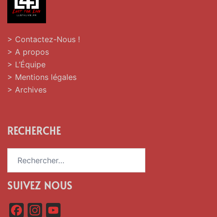
> Contactez-Nous !
> A propos
> L’Équipe
> Mentions légales
> Archives
RECHERCHE
Rechercher :
SUIVEZ NOUS
F
I
Y