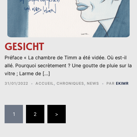
GESICHT
Préface « La chambre de Timm a été vidée. Où est-il
allé. Pourquoi secrètement ? Une goutte de pluie sur la
vitre ; Larme de […]
31/01/2022
ACCUEIL
,
CHRONIQUES
,
NEWS
PAR
EKIMR
PAGINATION
1
2
>
DES
PUBLICATIONS