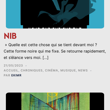
NIB
» Quelle est cette chose qui se tient devant moi ?
Cette forme noire qui me fixe. Se retourne rapidement,
et s’élance vers moi. […]
21/05/2023
ACCUEIL
,
CHRONIQUES
,
CINÉMA
,
MUSIQUE
,
NEWS
PAR
EKIMR