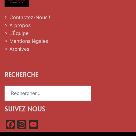
> Contactez-Nous !
> A propos
> L’Équipe
> Mentions légales
> Archives
RECHERCHE
Rechercher :
SUIVEZ NOUS
F
I
Y
a
n
o