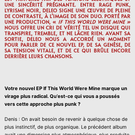
UNE SINCÉRITÉ PRÉGNANTE. ENTRE
RAGE PUNK
,
LYRISME NOIR
,
DELEO
SIGNE UNE ŒUVRE DE PLEINE
DE CONTRASTE, À L’IMAGE DE SON DUO. PORTÉ PAR
UNE PRODUCTION, «
IF THIS WORLD WERE MINE »
NOUS OFFRE UN CRI DE VÉRITÉ TEL UN DISQUE QUI
TRANSPIRE, TREMBLE, ET NE LÂCHE RIEN. AVANT SA
SORTIE,
DELEO
NOUS A ACCORDÉ UN MOMENT
POUR PARLER DE CE NOUVEL EP, DE SA GENÈSE, DE
SA TENSION VITALE, ET DE CE QUI BRÛLE ENCORE
DERRIÈRE LEURS CHANSONS.
Votre nouvel EP If This World Were Mine marque un
virage plus radical. Qu’est-ce qui vous a poussés
vers cette approche plus punk ?
Denis : On avait besoin de revenir à quelque chose de
plus instinctif, de plus organique. Le précédent album
avait une dimension plus atmosphérique, plus produite.