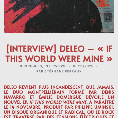
[INTERVIEW] DELEO – « IF
THIS WORLD WERE MINE »
CHRONIQUES
,
INTERVIEWS
03/11/2025
PAR
STÉPHANE PERRAUX
DELEO
REVIENT PLUS INCANDESCENT QUE JAMAIS.
LE DUO MONTPELLIÉRAIN FORMÉ PAR
DENIS
NAVARRO
ET
ÉMILIE DOMERGUE
DÉVOILE UN
NOUVEL EP,
IF THIS WORLD WERE MINE
, À PARAÎTRE
LE
14 NOVEMBRE
, PRODUIT PAR
PHILIPPE UMINSKI
.
UN DISQUE ORGANIQUE ET RADICAL, OÙ LE ROCK
EST TRAVERSÉ PAR DES TENSIONS ÉLECTRIQUES ET