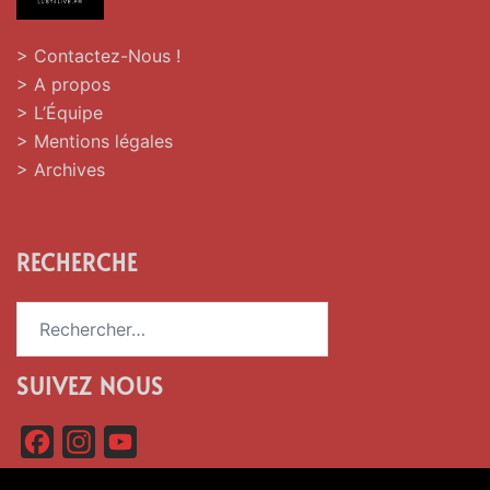
> Contactez-Nous !
> A propos
> L’Équipe
> Mentions légales
> Archives
RECHERCHE
Rechercher :
SUIVEZ NOUS
F
I
Y
a
n
o