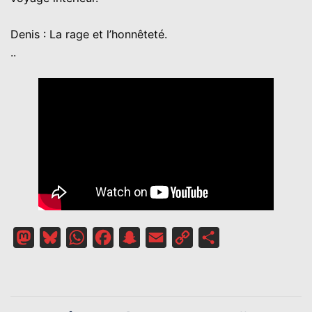
Denis : La rage et l’honnêteté.
..
Mastodon
Bluesky
WhatsApp
Facebook
Snapchat
Email
Copy
Partager
Link
NAVIGATION