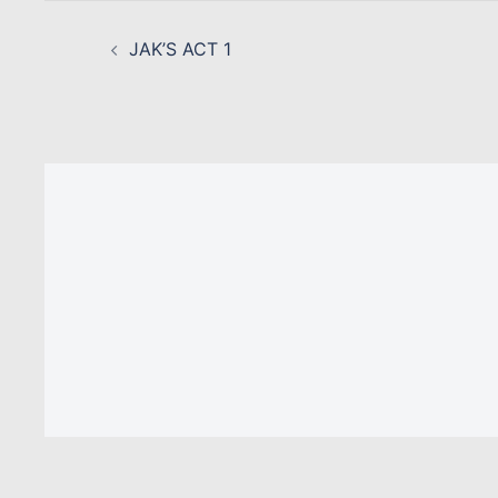
NAVIGATION
D’ARTICLE
JAK’S ACT 1