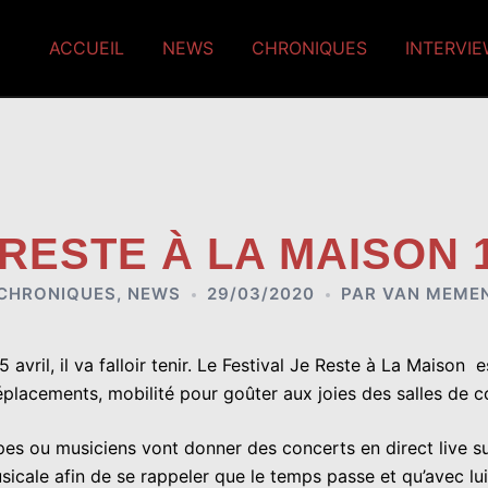
ACCUEIL
NEWS
CHRONIQUES
INTERVI
 RESTE À LA MAISON 
CHRONIQUES
,
NEWS
29/03/2020
PAR
VAN MEME
 avril, il va falloir tenir. Le Festival Je Reste à La Maison 
placements, mobilité pour goûter aux joies des salles de c
upes ou musiciens vont donner des concerts en direct live s
e afin de se rappeler que le temps passe et qu’avec lui se