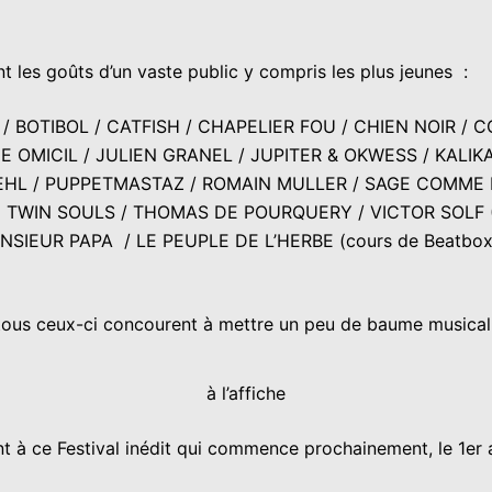
 les goûts d’un vaste public y compris les plus jeunes :
 BOTIBOL / CATFISH / CHAPELIER FOU / CHIEN NOIR / CO
 OMICIL / JULIEN GRANEL / JUPITER & OKWESS / KALIK
OEHL / PUPPETMASTAZ / ROMAIN MULLER / SAGE COMME 
HE TWIN SOULS / THOMAS DE POURQUERY / VICTOR SOLF 
ONSIEUR PAPA
/ LE PEUPLE DE L’HERBE (cours de Beatbox
 tous ceux-ci concourent à mettre un peu de baume musica
à l’affiche
t à ce Festival inédit qui commence prochainement, le 1er 