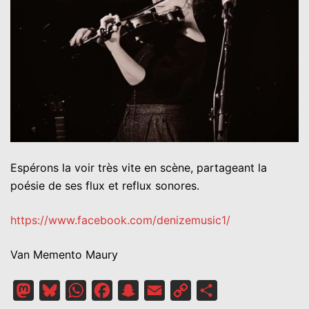
Espérons la voir très vite en scène, partageant la
poésie de ses flux et reflux sonores.
https://www.facebook.com/denizemusic1/
Van Memento Maury
Mastodon
Bluesky
WhatsApp
Facebook
Snapchat
Email
Copy
Partager