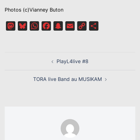
Photos (c)Vianney Buton
Mastodon
Bluesky
WhatsApp
Facebook
Snapchat
Email
Copy
Partager
Link
NAVIGATION
PlayL4live #8
D’ARTICLE
TORA live Band au MUSIKAM