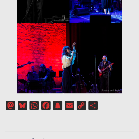
Mastodon
Bluesky
WhatsApp
Facebook
Snapchat
Email
Copy
Partager
Link
NAVIGATION