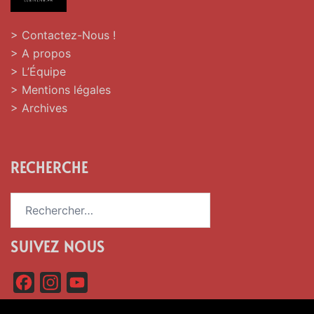
> Contactez-Nous !
> A propos
> L’Équipe
> Mentions légales
> Archives
RECHERCHE
Rechercher :
SUIVEZ NOUS
F
I
Y
a
n
o