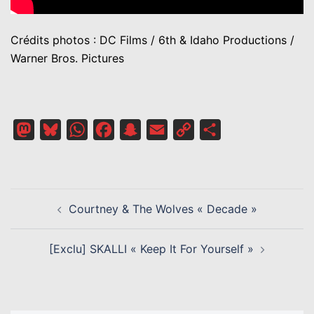
Crédits photos : DC Films / 6th & Idaho Productions /
Warner Bros. Pictures
Mastodon
Bluesky
WhatsApp
Facebook
Snapchat
Email
Copy
Partager
Link
NAVIGATION
Courtney & The Wolves « Decade »
D’ARTICLE
[Exclu] SKALLI « Keep It For Yourself »