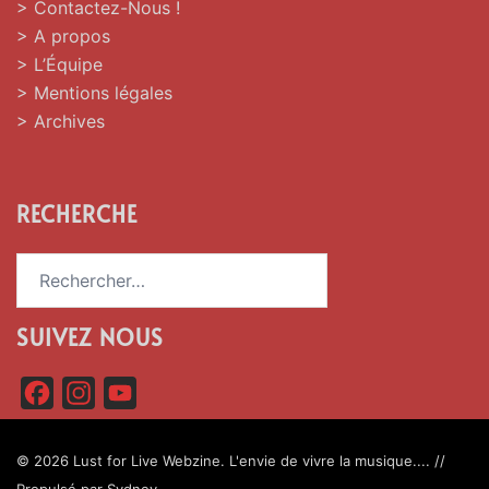
> Contactez-Nous !
> A propos
> L’Équipe
> Mentions légales
> Archives
RECHERCHE
Rechercher :
SUIVEZ NOUS
F
I
Y
a
n
o
c
s
u
© 2026 Lust for Live Webzine. L'envie de vivre la musique.... //