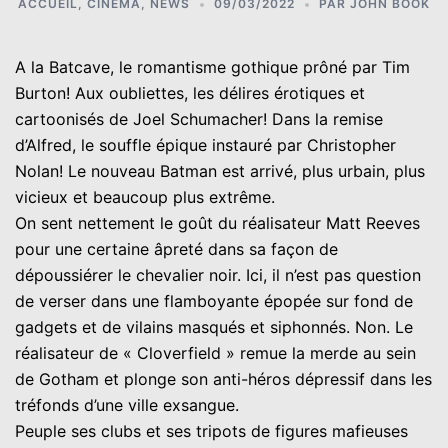
ACCUEIL
,
CINÉMA
,
NEWS
09/03/2022
PAR
JOHN BOOK
A la Batcave, le romantisme gothique prôné par Tim
Burton! Aux oubliettes, les délires érotiques et
cartoonisés de Joel Schumacher! Dans la remise
d’Alfred, le souffle épique instauré par Christopher
Nolan! Le nouveau Batman est arrivé, plus urbain, plus
vicieux et beaucoup plus extrême.
On sent nettement le goût du réalisateur Matt Reeves
pour une certaine âpreté dans sa façon de
dépoussiérer le chevalier noir. Ici, il n’est pas question
de verser dans une flamboyante épopée sur fond de
gadgets et de vilains masqués et siphonnés. Non. Le
réalisateur de « Cloverfield » remue la merde au sein
de Gotham et plonge son anti-héros dépressif dans les
tréfonds d’une ville exsangue.
Peuple ses clubs et ses tripots de figures mafieuses