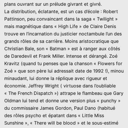
plans ouvrant sur un prélude givrant et givré.
La distribution, éclatante, est un cas d’école : Robert
Pattinson, peu convaincant dans la saga « Twilight »
mais magnétique dans « High Life » de Claire Denis
trouve en l’incarnation du justicier noctambule l’un des
grands rôles de sa carrière. Moins aristocratique que
Christian Bale, son « Batman » est à ranger aux côtés
de Daredevil et Frank Miller. Intense et dérangé. Zoé
Kravitz (quand tu penses que la chanson « Flowers for
Zoé » que son père lui adressait date de 1992 !), minou
minaudant, lui donne la réplique avec rigueur et
économie. Jeffrey Wright ( virtuose dans l’oubliable
« The French Dispatch ») attrape le flambeau que Gary
Oldman lui tend et donne une version plus « punchy »
du commissaire James Gordon, Paul Dano (habitué
des rôles psycho et épatant dans « Little Miss
Sunshine », « There will be blood » et le sous-estimé