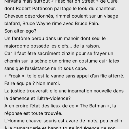
Nirvana mais surtout « Fascination Street » de Cure,
dont Robert Pattinson partage le look du chanteur.
Cheveux désordonnés, rimmel coulant sur un visage
blafard, Bruce Wayne rime avec Bruce Pain.
Son alter-ego?
Un fantôme perdu dans un manoir dont seul le
majordome possède les clefs… de la raison.
Car il faut être sacrément zinzin pour se frayer un
chemin sur la scène d’un crime en costume cuir-latex
sans que l’assistance ne rit sous cape.
« Freak », telle est la vanne sans appel d’un flic atterré.
Faire équipe ? Non merci.
La justice trouverait-elle une incarnation nouvelle dans
la démence et l’ultra-violence?
A en croire l’état des lieux de ce « The Batman », la
réponse est toute trouvée.
L’Homme chauve-souris est avare de mots, peu enclin
à la camaraderie et bannit toute indulgence de son