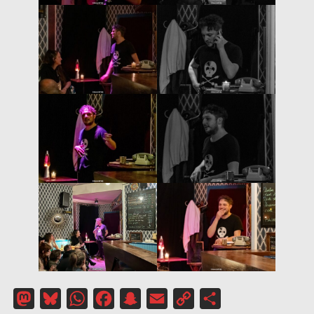
Mastodon
Bluesky
WhatsApp
Facebook
Snapchat
Email
Copy
Partager