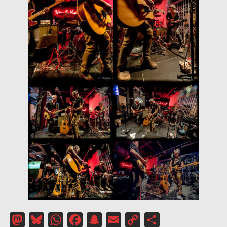
Mastodon
Bluesky
WhatsApp
Facebook
Snapchat
Email
Copy
Partager