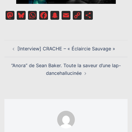
Mastodon
Bluesky
WhatsApp
Facebook
Snapchat
Email
Copy
Partager
Link
NAVIGATION
[Interview] CRACHE – « Éclaircie Sauvage »
D’ARTICLE
“Anora” de Sean Baker. Toute la saveur d’une lap-
dancehallucinée