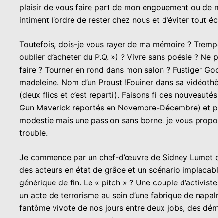
plaisir de vous faire part de mon engouement ou de ma
intiment l’ordre de rester chez nous et d’éviter tout é
Toutefois, dois-je vous rayer de ma mémoire ? Tremp
oublier d’acheter du P.Q. ») ? Vivre sans poésie ? Ne 
faire ? Tourner en rond dans mon salon ? Fustiger Godar
madeleine. Nom d’un Proust !Fouiner dans sa vidéothèq
(deux flics et c’est reparti). Faisons fi des nouveau
Gun Maverick reportés en Novembre-Décembre) et prof
modestie mais une passion sans borne, je vous propose,
trouble.
Je commence par un chef-d’œuvre de Sidney Lumet dat
des acteurs en état de grâce et un scénario implacab
générique de fin. Le « pitch » ? Une couple d’activis
un acte de terrorisme au sein d’une fabrique de napalm
fantôme vivote de nos jours entre deux jobs, des démé