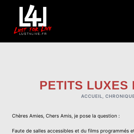
Aller
au
contenu
PETITS LUXES
ACCUEIL
,
CHRONIQU
Chères Amies, Chers Amis, je pose la question :
Faute de salles accessibles et du films programmés et p