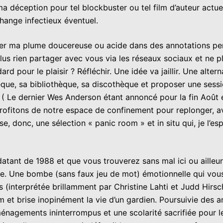
 déception pour tel blockbuster ou tel film d’auteur actue
change infectieux éventuel.
er ma plume doucereuse ou acide dans des annotations per
plus rien partager avec vous via les réseaux sociaux et ne p
d pour le plaisir ? Réfléchir. Une idée va jaillir. Une alter
ue, sa bibliothèque, sa discothèque et proposer une session
tés ( Le dernier Wes Anderson étant annoncé pour la fin Ao
itons de notre espace de confinement pour replonger, ave
 donc, une sélection « panic room » et in situ qui, je l’es
ant de 1988 et que vous trouverez sans mal ici ou ailleur
le. Une bombe (sans faux jeu de mot) émotionnelle qui vous
tes (interprétée brillamment par Christine Lahti et Judd Hi
 et brise inopinément la vie d’un gardien. Poursuivie des a
nagements ininterrompus et une scolarité sacrifiée pour le