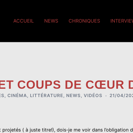
ACCUEIL
NEWS
CHRONIQUES
INTERVI
 ET COUPS DE CŒUR 
ES
,
CINÉMA
,
LITTÉRATURE
,
NEWS
,
VIDÉOS
21/04/20
rojetés ( à juste titre!), dois-je me voir dans l’obligation 