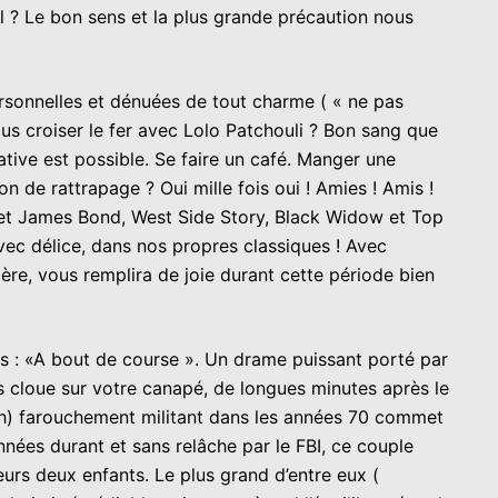
l ? Le bon sens et la plus grande précaution nous
sonnelles et dénuées de tout charme ( « ne pas
lus croiser le fer avec Lolo Patchouli ? Bon sang que
native est possible. Se faire un café. Manger une
 de rattrapage ? Oui mille fois oui ! Amies ! Amis !
ût et James Bond, West Side Story, Black Widow et Top
c délice, dans nos propres classiques ! Avec
père, vous remplira de joie durant cette période bien
s : «A bout de course ». Un drame puissant porté par
 cloue sur votre canapé, de longues minutes après le
rsch) farouchement militant dans les années 70 commet
nnées durant et sans relâche par le FBI, ce couple
urs deux enfants. Le plus grand d’entre eux (