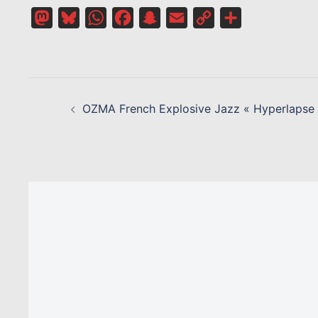
Mastodon
Bluesky
WhatsApp
Facebook
Snapchat
Email
Copy
Partager
Link
NAVIGATION
D’ARTICLE
OZMA French Explosive Jazz « Hyperlapse