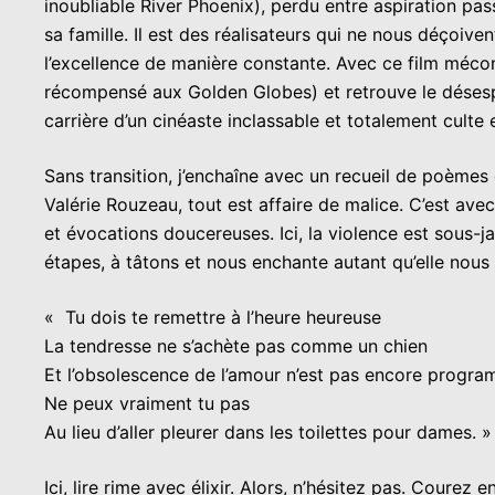
inoubliable River Phoenix), perdu entre aspiration pas
sa famille. Il est des réalisateurs qui ne nous déçoive
l’excellence de manière constante. Avec ce film méconn
récompensé aux Golden Globes) et retrouve le désespo
carrière d’un cinéaste inclassable et totalement culte
Sans transition, j’enchaîne avec un recueil de poème
Valérie Rouzeau, tout est affaire de malice. C’est av
et évocations doucereuses. Ici, la violence est sous
étapes, à tâtons et nous enchante autant qu’elle nous 
« Tu dois te remettre à l’heure heureuse
La tendresse ne s’achète pas comme un chien
Et l’obsolescence de l’amour n’est pas encore progr
Ne peux vraiment tu pas
Au lieu d’aller pleurer dans les toilettes pour dames. »
Ici, lire rime avec élixir. Alors, n’hésitez pas. Coure