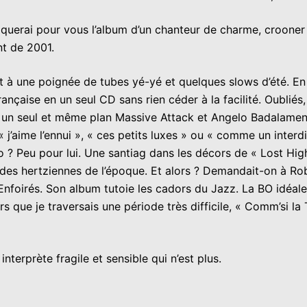
évoquerai pour vous l’album d’un chanteur de charme, crooner
nt de 2001.
 à une poignée de tubes yé-yé et quelques slows d’été. En 
nçaise en un seul CD sans rien céder à la facilité. Oubliés,
 un seul et même plan Massive Attack et Angelo Badalamenti
e « j’aime l’ennui », « ces petits luxes » ou « comme un inte
tro ? Peu pour lui. Une santiag dans les décors de « Lost H
es hertziennes de l’époque. Et alors ? Demandait-on à Robe
Enfoirés. Son album tutoie les cadors du Jazz. La BO idéale
s que je traversais une période très difficile, « Comm’si la
nterprète fragile et sensible qui n’est plus.