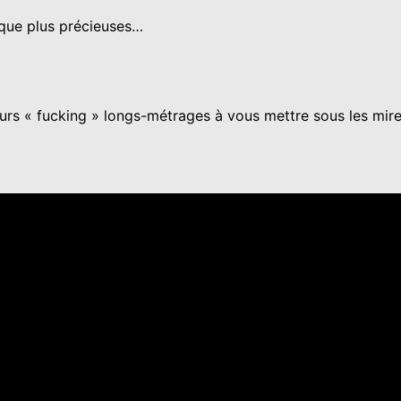
 que plus précieuses…
urs « fucking » longs-métrages à vous mettre sous les miret