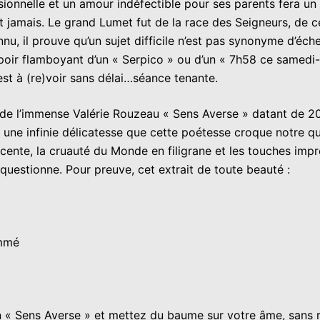
sionnelle et un amour indéfectible pour ses parents fera un 
nt jamais. Le grand Lumet fut de la race des Seigneurs, de ce
u, il prouve qu’un sujet difficile n’est pas synonyme d’éche
ir flamboyant d’un « Serpico » ou d’un « 7h58 ce samedi-là
 est à (re)voir sans délai…séance tenante.
s de l’immense Valérie Rouzeau « Sens Averse » datant de 2
ec une infinie délicatesse que cette poétesse croque notre q
-jacente, la cruauté du Monde en filigrane et les touches 
questionne. Pour preuve, cet extrait de toute beauté :
ammé
z en « Sens Averse » et mettez du baume sur votre âme, sans 