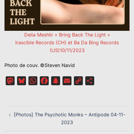
Delia Meshlir « Bring Back The Light »
Irascible Records (CH) et Ba Da Bing Records
(US)10/11/2023
Photo de couv. ©Steven Navid
Mastodon
Bluesky
WhatsApp
Facebook
Snapchat
Email
Copy
Partager
Link
NAVIGATION
[Photos] The Psychotic Monks – Antipode 04-11-
D’ARTICLE
2023