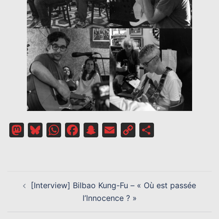
Mastodon
Bluesky
WhatsApp
Facebook
Snapchat
Email
Copy
Partager
Link
NAVIGATION
[Interview] Bilbao Kung-Fu – « Où est passée
D’ARTICLE
l’Innocence ? »