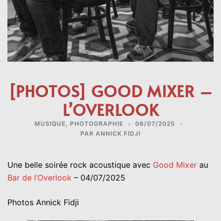
[PHOTOS] GOOD MIXER –
L’OVERLOOK
MUSIQUE
,
PHOTOGRAPHIE
06/07/2025
PAR
ANNICK FIDJI
Une belle soirée rock acoustique avec
Good Mixer
au
Bar de l’Overlook
– 04/07/2025
Photos Annick Fidji