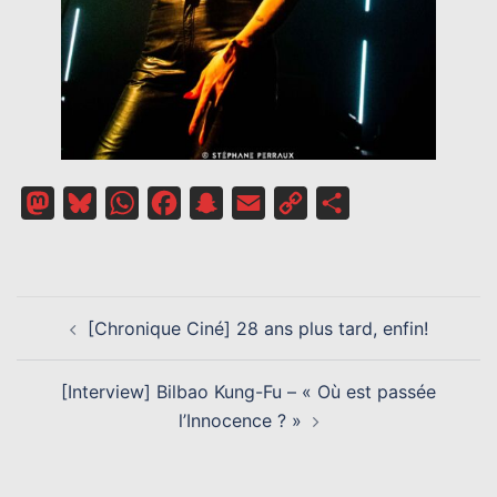
Mastodon
Bluesky
WhatsApp
Facebook
Snapchat
Email
Copy
Partager
Link
NAVIGATION
[Chronique Ciné] 28 ans plus tard, enfin!
D’ARTICLE
[Interview] Bilbao Kung-Fu – « Où est passée
l’Innocence ? »