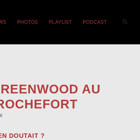
EWS
PHOTOS
PLAYLIST
PODCAST
 GREENWOOD AU
 ROCHEFORT
X
EN DOUTAIT ?