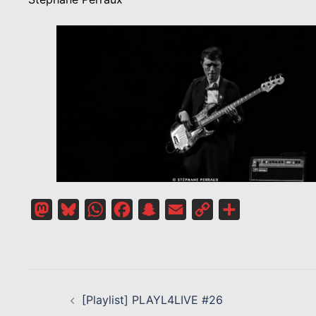
Mastodon
Bluesky
WhatsApp
Facebook
Snapchat
Email
Copy
Partager
Link
NAVIGATION
D’ARTICLE
[Playlist] PLAYL4LIVE #26