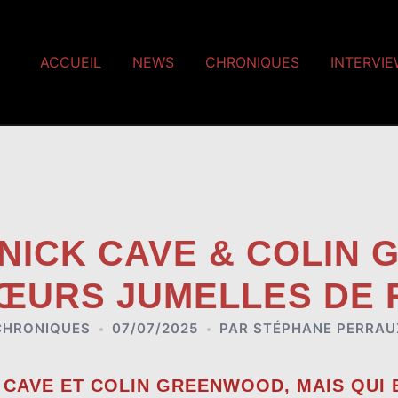
ACCUEIL
NEWS
CHRONIQUES
INTERVI
] NICK CAVE & COLIN
SŒURS JUMELLES DE
CHRONIQUES
07/07/2025
PAR
STÉPHANE PERRAU
CAVE ET COLIN GREENWOOD, MAIS QUI 