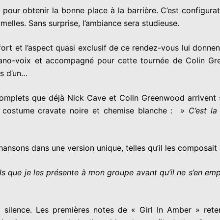
pour obtenir la bonne place à la barrière. C’est configur
elles. Sans surprise, l’ambiance sera studieuse.
t et l’aspect quasi exclusif de ce rendez-vous lui donnent 
piano-voix et accompagné pour cette tournée de Colin G
us d’un…
 complets que déjà Nick Cave et Colin Greenwood arrivent 
e costume cravate noire et chemise blanche :
» C’est la 
hansons dans une version unique, telles qu’il les composait 
els que je les présente à mon groupe avant qu’il ne s’en em
n silence. Les premières notes de « Girl In Amber » retent