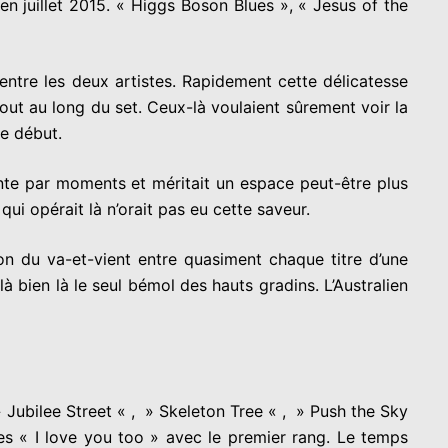
n juillet 2015. « Higgs Boson Blues », « Jesus of the
entre les deux artistes. Rapidement cette délicatesse
ut au long du set. Ceux-là voulaient sûrement voir la
le début.
nte par moments et méritait un espace peut-être plus
qui opérait là n’orait pas eu cette saveur.
tion du va-et-vient entre quasiment chaque titre d’une
là bien là le seul bémol des hauts gradins. L’Australien
 Jubilee Street « , » Skeleton Tree « , » Push the Sky
res « I love you too » avec le premier rang. Le temps