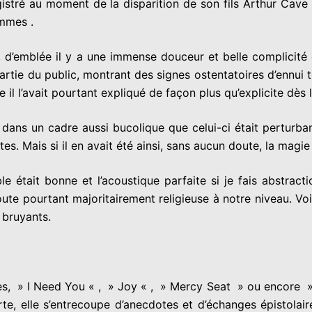
istré au moment de la disparition de son fils Arthur Cave e
mmes .
 d’emblée il y a une immense douceur et belle complicité 
tie du public, montrant des signes ostentatoires d’ennui to
il l’avait pourtant expliqué de façon plus qu’explicite dès 
 dans un cadre aussi bucolique que celui-ci était perturba
es. Mais si il en avait été ainsi, sans aucun doute, la magie 
ble était bonne et l’acoustique parfaite si je fais abstrac
oute pourtant majoritairement religieuse à notre niveau. Voi
 bruyants.
mes, » I Need You « , » Joy « , » Mercy Seat » ou encore »
te, elle s’entrecoupe d’anecdotes et d’échanges épistolai