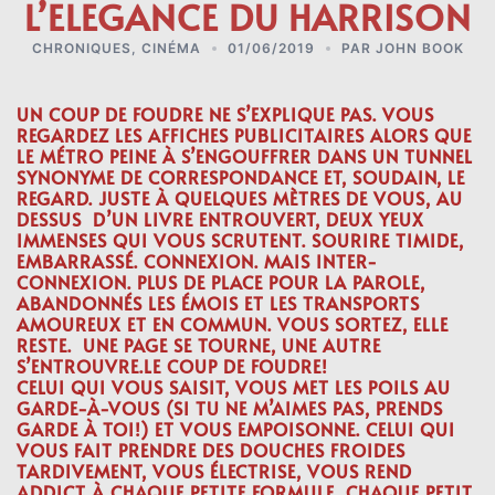
L’ELEGANCE DU HARRISON
CHRONIQUES
,
CINÉMA
01/06/2019
PAR
JOHN BOOK
UN COUP DE FOUDRE NE S’EXPLIQUE PAS. VOUS
REGARDEZ LES AFFICHES PUBLICITAIRES ALORS QUE
LE MÉTRO PEINE À S’ENGOUFFRER DANS UN TUNNEL
SYNONYME DE CORRESPONDANCE ET, SOUDAIN, LE
REGARD. JUSTE À QUELQUES MÈTRES DE VOUS, AU
DESSUS D’UN LIVRE ENTROUVERT, DEUX YEUX
IMMENSES QUI VOUS SCRUTENT. SOURIRE TIMIDE,
EMBARRASSÉ. CONNEXION. MAIS INTER-
CONNEXION. PLUS DE PLACE POUR LA PAROLE,
ABANDONNÉS LES ÉMOIS ET LES TRANSPORTS
AMOUREUX ET EN COMMUN. VOUS SORTEZ, ELLE
RESTE. UNE PAGE SE TOURNE, UNE AUTRE
S’ENTROUVRE.LE COUP DE FOUDRE!
CELUI QUI VOUS SAISIT, VOUS MET LES POILS AU
GARDE-À-VOUS (SI TU NE M’AIMES PAS, PRENDS
GARDE À TOI!) ET VOUS EMPOISONNE. CELUI QUI
VOUS FAIT PRENDRE DES DOUCHES FROIDES
TARDIVEMENT, VOUS ÉLECTRISE, VOUS REND
ADDICT À CHAQUE PETITE FORMULE, CHAQUE PETIT