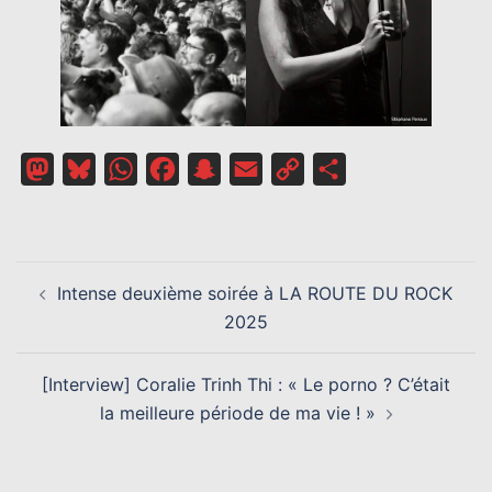
Mastodon
Bluesky
WhatsApp
Facebook
Snapchat
Email
Copy
Partager
Link
NAVIGATION
Intense deuxième soirée à LA ROUTE DU ROCK
D’ARTICLE
2025
[Interview] Coralie Trinh Thi : « Le porno ? C’était
la meilleure période de ma vie ! »