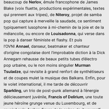
beaucoup de
Nerlov
, émule francophone de James
Blake (voix fluette, productions expérimentales, textes
qui prennent aux tripes), de
Niteroy
, projet de samba
pop qui capture à merveille la saudade, ce sentiment
typiquement lusophone à mi-chemin de la joie et de la
mélancolie, ou encore de
Louisadonna
, qui verse dans
la pop à danser féministe et flashy. Et puis
l’OVNI
Annael
, danseur, beatmaker et chanteur
d’origine congolaise dont l’improbable diction à la Dick
Annegarn rehausse de beaux petits tubes d’électro
pop urbaine, ou le non moins singulier
Murman
Tsuladze
, qui revisite à grand renfort de synthétiseurs
et de coupes mulet la musique des Balkans. Enfin, pour
le volet international, il me tarde de découvrir
Sparkling
, un trio de post-punk allemand à l’énergie
délicieusement juvénile,
Francis of Delirium
, une toute
jeune héroïne grunge venue du Luxembourg, et de