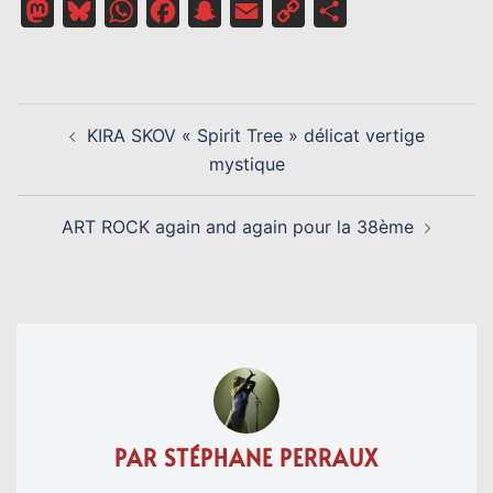
Mastodon
Bluesky
WhatsApp
Facebook
Snapchat
Email
Copy
Partager
Link
NAVIGATION
KIRA SKOV « Spirit Tree » délicat vertige
D’ARTICLE
mystique
ART ROCK again and again pour la 38ème
PAR STÉPHANE PERRAUX