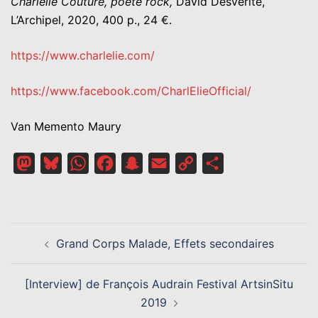
Charlélie Couture, poète rock,
David Desvérité,
L’Archipel, 2020, 400 p., 24 €.
https://www.charlelie.com/
https://www.facebook.com/CharlElieOfficial/
Van Memento Maury
Mastodon
Bluesky
WhatsApp
Facebook
Snapchat
Email
Copy
Partager
Link
NAVIGATION
Grand Corps Malade, Effets secondaires
D’ARTICLE
[Interview] de François Audrain Festival ArtsinSitu
2019