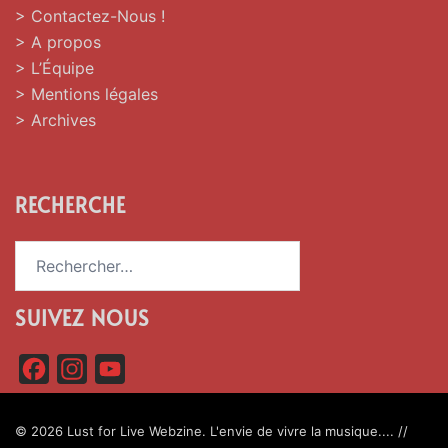
> Contactez-Nous !
> A propos
> L’Équipe
> Mentions légales
> Archives
RECHERCHE
Rechercher :
SUIVEZ NOUS
F
I
Y
a
n
o
c
s
u
© 2026 Lust for Live Webzine. L'envie de vivre la musique.... //