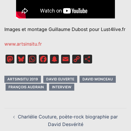
Images et montage Guillaume Dubost pour Lust4live.fr
www.artsinsitu.fr
Mastodon
Bluesky
WhatsApp
Facebook
Snapchat
Email
Copy
Partager
Link
ARTSINSITU 2019
DAVID EUVERTE
DAVID MONCEAU
FRANÇOIS AUDRAIN
INTERVIEW
NAVIGATION
Charlélie Couture, poète-rock biographie par
D’ARTICLE
David Desvérité