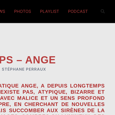
EWS
PHOTOS
PLAYLIST
PODCAST
PS – ANGE
R
STÉPHANE PERRAUX
TIQUE ANGE, A DEPUIS LONGTEMPS
XISTE PAS, ATYPIQUE, BIZARRE ET
 AVEC MALICE ET UN SENS PROFOND
OPRE, EN CHERCHANT DE NOUVELLES
AIS SUCCOMBER AUX SIRÈNES DE LA