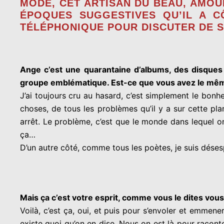
MODE, CET ARTISAN DU BEAU, AMO
ÉPOQUES SUGGESTIVES QU’IL A C
TÉLÉPHONIQUE POUR DISCUTER DE S
Ange c’est une quarantaine d’albums, des disques
groupe emblématique. Est-ce que vous avez le même
J’ai toujours cru au hasard, c’est simplement le bonhe
choses, de tous les problèmes qu’il y a sur cette pl
arrêt. Le problème, c’est que le monde dans lequel on
ça…
D’un autre côté, comme tous les poètes, je suis déses
Mais ça c’est votre esprit, comme vous le dites vou
Voilà, c’est ça, oui, et puis pour s’envoler et emmene
existe quoi qu’on en dise. Nous on est là pour racont