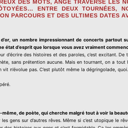
UREUX DES MOTS, ANGE TRAVERSE LES N
ÔTOYÉES… ENTRE DEUX TOURNÉES, N
ON PARCOURS ET DES ULTIMES DATES AV
 d’or, un nombre impressionnant de concerts partout su
 état d’esprit que lorsque vous avez vraiment commencé
ur d’écrire des histoires et des paroles, c’est excitant. De 
anète, sans prétention aucune. Mais en tournant, on a tout 
 vit n’évolue pas.
C’est plutôt même la dégringolade, quoi.
péré.
s-même, de poète, qui cherche malgré tout à voir la beau
r les gens sur d’autres rêves. Même si c’est utopique le rêv
er des histoires aux gens et c’est formidable. Ça les emmè