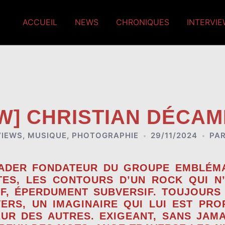
ACCUEIL
NEWS
CHRONIQUES
INTERVI
EW] CHRISTIAN DÉCAM
VIEWS
,
MUSIQUE
,
PHOTOGRAPHIE
29/11/2024
PA
EADER FONDATEUR DU GROUPE EMBLÉMA
TES, LES CONTOURS D’UN ROCK QUI N’E
IF, ÉPERDUMENT SUBVERSIF. TOUJOURS
IVERS, UN IMAGINAIRE QUI LUI EST PR
R DES AUTRES. EXIGEANT, SANS JAM