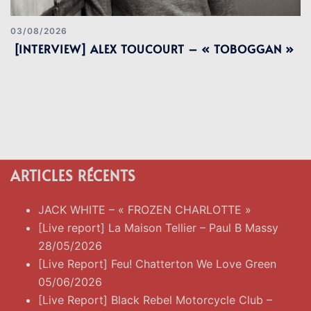
03/08/2026
[INTERVIEW] ALEX TOUCOURT – « TOBOGGAN »
ARTICLES RÉCENTS
JACK WHITE – « FROZEN CHARLOTTE »
[Live report] La Maison Tellier – Paul B Massy
28/05/2026
[Live Report] Feu! Chatterton We Love Green
05/06/2026
[Live Report] Black Rebel Motorcycle Club –