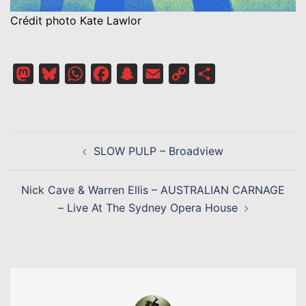
Crédit photo Kate Lawlor
Mastodon
Bluesky
WhatsApp
Facebook
Snapchat
Email
Copy
Partager
Link
NAVIGATION
SLOW PULP – Broadview
D’ARTICLE
Nick Cave & Warren Ellis – AUSTRALIAN CARNAGE
– Live At The Sydney Opera House