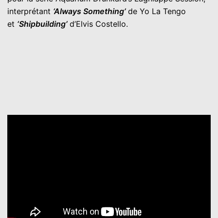
interprétant
‘Always Somet
h
ing’
de Yo La Tengo
et
‘Shipbuilding’
d’Elvis Costello.