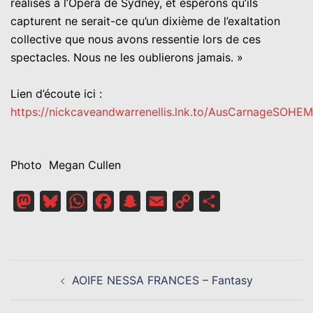
réalisés à l’Opéra de Sydney, et espérons qu’ils
capturent ne serait-ce qu’un dixième de l’exaltation
collective que nous avons ressentie lors de ces
spectacles. Nous ne les oublierons jamais. »
Lien d’écoute ici :
https://nickcaveandwarrenellis.lnk.to/AusCarnageSOHEM
Photo Megan Cullen
Mastodon
Bluesky
WhatsApp
Facebook
Snapchat
Email
Copy
Partager
Link
NAVIGATION
AOIFE NESSA FRANCES – Fantasy
D’ARTICLE