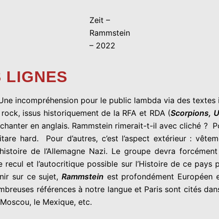
Zeit –
Rammstein
– 2022
S LIGNES
Une incompréhension pour le public lambda via des textes 
ock, issus historiquement de la RFA et RDA (
Scorpions
, 
r chanter en anglais.
Rammstein
rimerait-t-il avec cliché ? P
are hard. Pour d’autres, c’est l’aspect extérieur : vêtem
’histoire de l’Allemagne Nazi. Le groupe devra forcément s
 recul et l’autocritique possible sur l’Histoire de ce pay
nir sur ce sujet,
Rammstein
est profondément Européen et 
breuses références à notre langue et Paris sont cités dans 
: Moscou, le Mexique, etc.