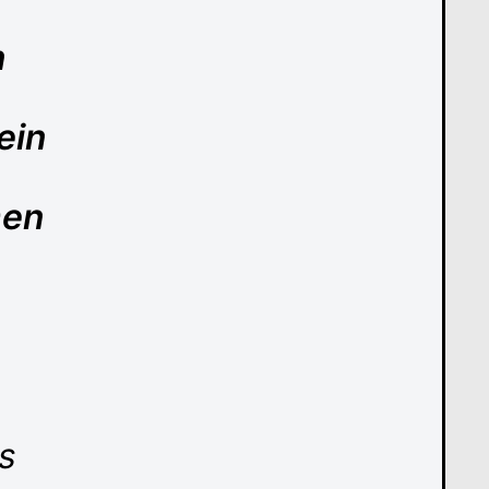
n
ein
men
s