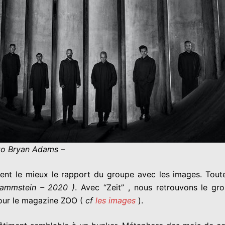
oto Bryan Adams
–
ssent le mieux le rapport du groupe avec les images. Toute
ammstein – 2020 )
. Avec “Zeit” , nous retrouvons le gr
our le magazine ZOO (
cf
les images
).