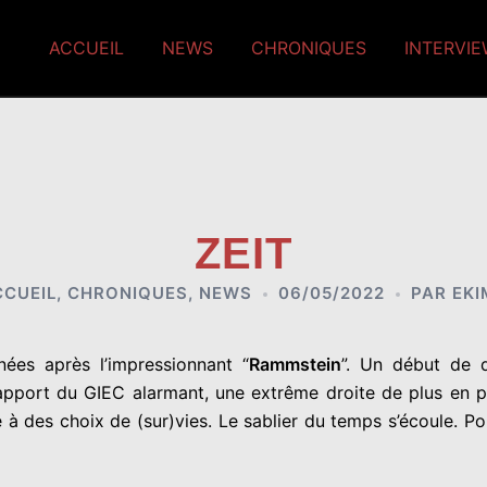
ACCUEIL
NEWS
CHRONIQUES
INTERVI
ZEIT
CCUEIL
,
CHRONIQUES
,
NEWS
06/05/2022
PAR
EKI
nées après l’impressionnant “
Rammstein
”
. Un début de 
pport du GIEC alarmant, une extrême droite de plus en p
te à des choix de (sur)vies. Le sablier du temps s’écoule. 