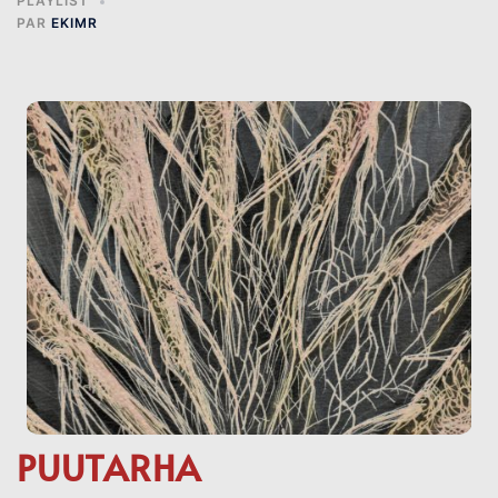
PLAYLIST
PAR
EKIMR
PUUTARHA