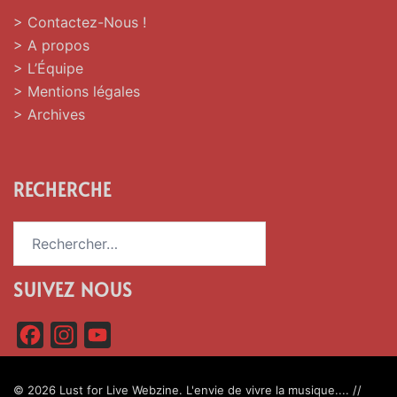
> Contactez-Nous !
> A propos
> L’Équipe
> Mentions légales
> Archives
RECHERCHE
Rechercher :
SUIVEZ NOUS
F
I
Y
a
n
o
c
s
u
© 2026 Lust for Live Webzine. L'envie de vivre la musique.... //