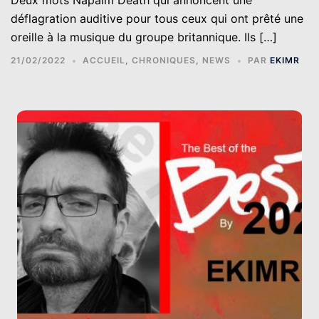
Deux mots Napalm Death qui annoncent une
déflagration auditive pour tous ceux qui ont prêté une
oreille à la musique du groupe britannique. Ils […]
21/02/2022
ACCUEIL
,
CHRONIQUES
,
NEWS
PAR
EKIMR