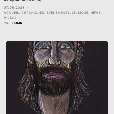
07/05/2024
ACCUEIL
,
CHRONIQUES
,
ÉVÉNEMENTS
,
MUSIQUE
,
NEWS
,
VIDÉOS
PAR
EKIMR