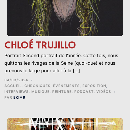
CHLOÉ TRUJILLO
Portrait Second portrait de l’année. Cette fois, nous
quittons les rivages de la Seine (quoi-que) et nous
prenons le large pour aller à la […]
04/03/2024
ACCUEIL
,
CHRONIQUES
,
ÉVÉNEMENTS
,
EXPOSITION
,
INTERVIEWS
,
MUSIQUE
,
PEINTURE
,
PODCAST
,
VIDÉOS
PAR
EKIMR