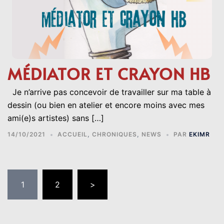
MÉDIATOR ET CRAYON HB
Je n’arrive pas concevoir de travailler sur ma table à
dessin (ou bien en atelier et encore moins avec mes
ami(e)s artistes) sans […]
14/10/2021
ACCUEIL
,
CHRONIQUES
,
NEWS
PAR
EKIMR
PAGINATION
1
2
>
DES
PUBLICATIONS