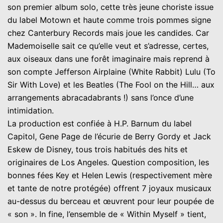
son premier album solo, cette très jeune choriste issue
du label Motown et haute comme trois pommes signe
chez Canterbury Records mais joue les candides. Car
Mademoiselle sait ce qu’elle veut et s’adresse, certes,
aux oiseaux dans une forêt imaginaire mais reprend à
son compte Jefferson Airplaine (White Rabbit) Lulu (To
Sir With Love) et les Beatles (The Fool on the Hill… aux
arrangements abracadabrants !) sans l’once d’une
intimidation.
La production est confiée à H.P. Barnum du label
Capitol, Gene Page de l’écurie de Berry Gordy et Jack
Eskew de Disney, tous trois habitués des hits et
originaires de Los Angeles. Question composition, les
bonnes fées Key et Helen Lewis (respectivement mère
et tante de notre protégée) offrent 7 joyaux musicaux
au-dessus du berceau et œuvrent pour leur poupée de
« son ». In fine, l’ensemble de « Within Myself » tient,