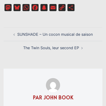
Mastodon
Bluesky
WhatsApp
Facebook
Snapchat
Email
Copy
Partager
Link
NAVIGATION
SUNSHADE – Un cocon musical de saison
D’ARTICLE
The Twin Souls, leur second EP
PAR JOHN BOOK