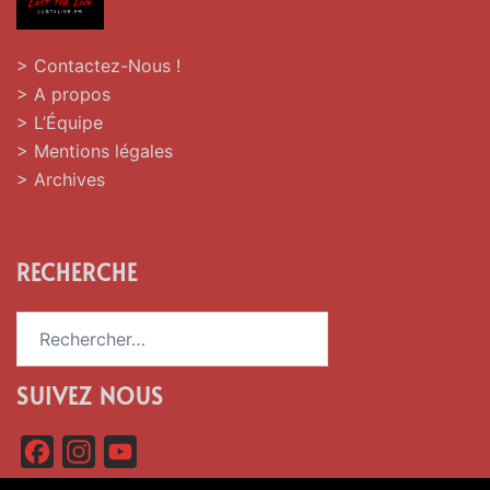
> Contactez-Nous !
> A propos
> L’Équipe
> Mentions légales
> Archives
RECHERCHE
Rechercher :
SUIVEZ NOUS
F
I
Y
a
n
o