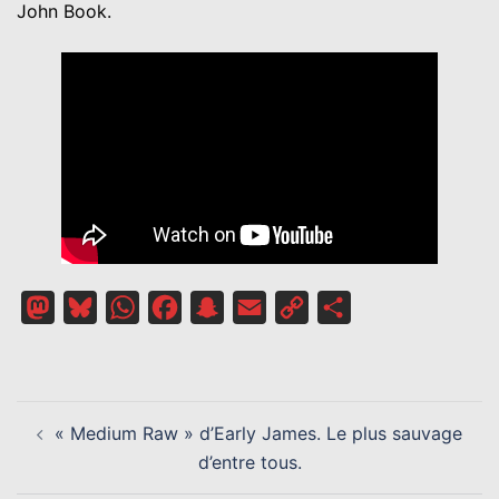
John Book.
Mastodon
Bluesky
WhatsApp
Facebook
Snapchat
Email
Copy
Partager
Link
NAVIGATION
« Medium Raw » d’Early James. Le plus sauvage
D’ARTICLE
d’entre tous.