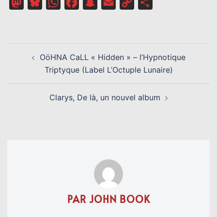
Mastodon
Bluesky
WhatsApp
Facebook
Snapchat
Email
Copy
Partager
Link
NAVIGATION
OöHNA CaLL « Hidden » – l’Hypnotique
D’ARTICLE
Triptyque (Label L’Octuple Lunaire)
Clarys, De là, un nouvel album
PAR JOHN BOOK