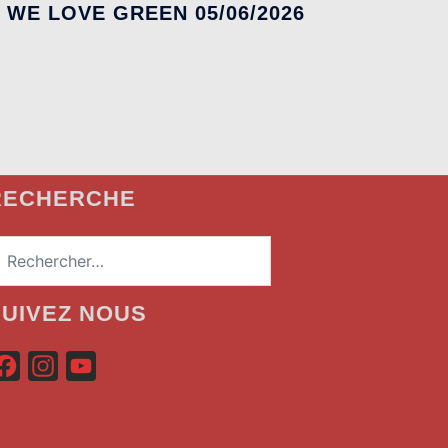
WE LOVE GREEN 05/06/2026
RECHERCHE
echercher :
SUIVEZ NOUS
F
I
Y
a
n
o
c
s
u