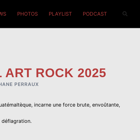
EWS
PHOTOS
PLAYLIST
PODCAST
 ART ROCK 2025
HANE PERRAUX
guatémaltèque, incarne une force brute, envoûtante,
 déflagration.