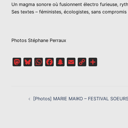
Un magma sonore où fusionnent électro furieuse, rythmi
Ses textes – féministes, écologistes, sans compromis 
Photos Stéphane Perraux
Mastodon
Bluesky
WhatsApp
Facebook
Snapchat
Email
Copy
Partager
Link
NAVIGATION
D’ARTICLE
[Photos] MARIE MAIKO – FESTIVAL SOEU