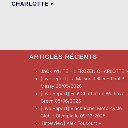
CHARLOTTE »
ARTICLES RÉCENTS
JACK WHITE – « FROZEN CHARLOTTE 
[Live report] La Maison Tellier – Paul B
Massy 28/05/2026
[Live Report] Feu! Chatterton We Love
Green 05/06/2026
[Live Report] Black Rebel Motorcycle
Club – Olympia le 09-12-2025
[Interview] Alex Toucourt –