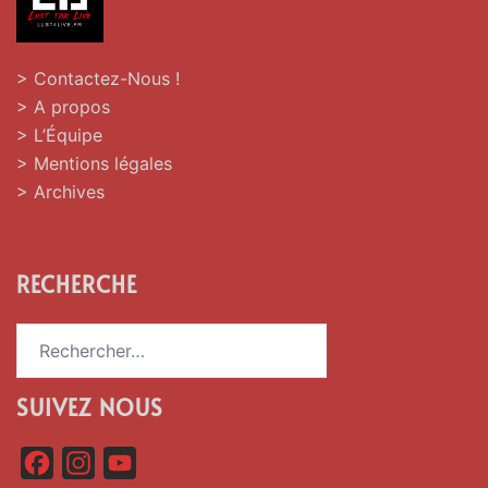
> Contactez-Nous !
> A propos
> L’Équipe
> Mentions légales
> Archives
RECHERCHE
Rechercher :
SUIVEZ NOUS
F
I
Y