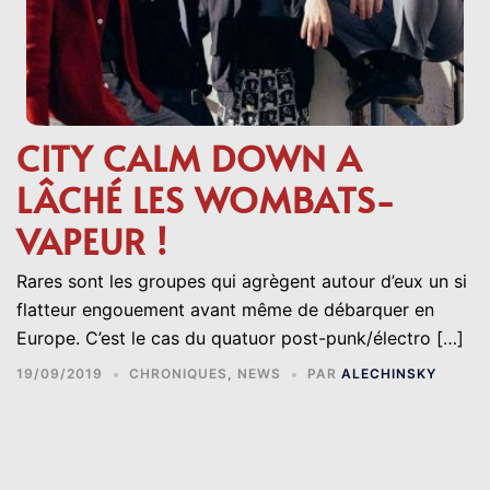
CITY CALM DOWN A
LÂCHÉ LES WOMBATS-
VAPEUR !
Rares sont les groupes qui agrègent autour d’eux un si
flatteur engouement avant même de débarquer en
Europe. C’est le cas du quatuor post-punk/électro […]
19/09/2019
CHRONIQUES
,
NEWS
PAR
ALECHINSKY