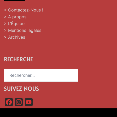
> Contactez-Nous !
> A propos
> L’Équipe
> Mentions légales
> Archives
RECHERCHE
Rechercher :
SUIVEZ NOUS
F
I
Y
a
n
o