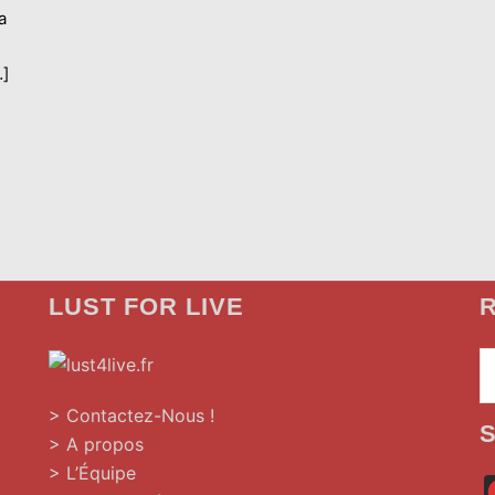
a
…]
LUST FOR LIVE
R
»
> Contactez-Nous !
> A propos
> L’Équipe