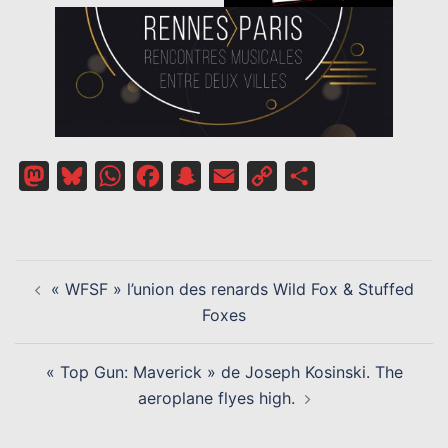
Mastodon
Bluesky
WhatsApp
Facebook
Snapchat
Email
Copy
Partager
Link
NAVIGATION
« WFSF » l’union des renards Wild Fox & Stuffed
D’ARTICLE
Foxes
« Top Gun: Maverick » de Joseph Kosinski. The
aeroplane flyes high.