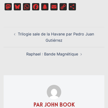
Mastodon
Bluesky
WhatsApp
Facebook
Snapchat
Email
Copy
Partager
Link
NAVIGATION
Trilogie sale de la Havane par Pedro Juan
D’ARTICLE
Gutiérrez
Raphael : Bande Magnétique
PAR JOHN BOOK