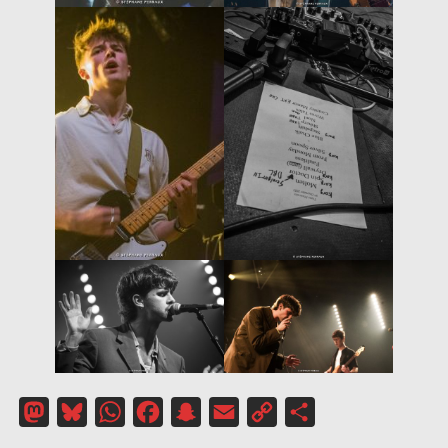
Mastodon
Bluesky
WhatsApp
Facebook
Snapchat
Email
Copy
Partager
Link