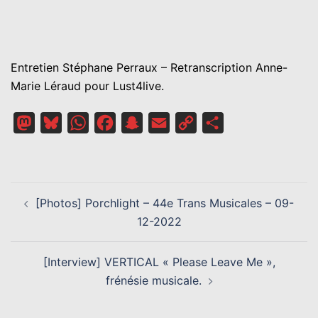
Entretien Stéphane Perraux – Retranscription Anne-
Marie Léraud pour Lust4live.
Mastodon
Bluesky
WhatsApp
Facebook
Snapchat
Email
Copy
Partager
Link
NAVIGATION
[Photos] Porchlight – 44e Trans Musicales – 09-
D’ARTICLE
12-2022
[Interview] VERTICAL « Please Leave Me »,
frénésie musicale.