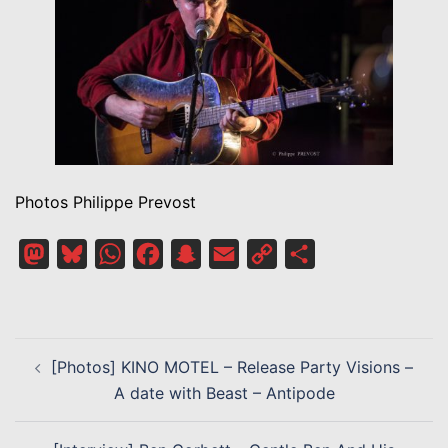
Photos Philippe Prevost
Mastodon
Bluesky
WhatsApp
Facebook
Snapchat
Email
Copy
Partager
Link
NAVIGATION
[Photos] KINO MOTEL – Release Party Visions –
D’ARTICLE
A date with Beast – Antipode