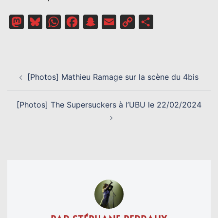
Mastodon
Bluesky
WhatsApp
Facebook
Snapchat
Email
Copy
Partager
Link
NAVIGATION
[Photos] Mathieu Ramage sur la scène du 4bis
D’ARTICLE
[Photos] The Supersuckers à l’UBU le 22/02/2024