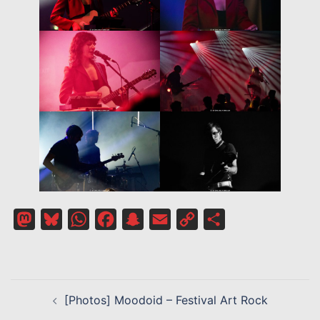
Mastodon
Bluesky
WhatsApp
Facebook
Snapchat
Email
Copy
Partager
Link
NAVIGATION
[Photos] Moodoid – Festival Art Rock
D’ARTICLE