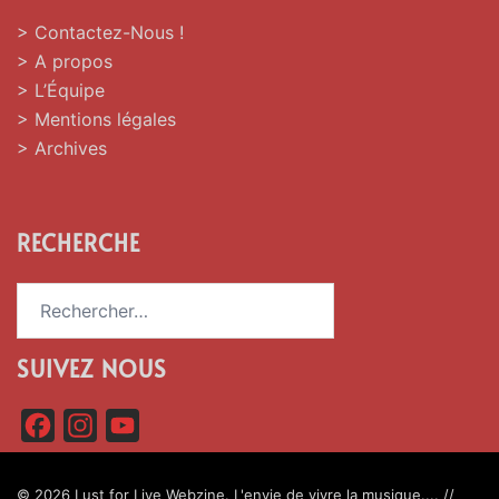
> Contactez-Nous !
> A propos
> L’Équipe
> Mentions légales
> Archives
RECHERCHE
Rechercher :
SUIVEZ NOUS
F
I
Y
a
n
o
c
s
u
© 2026 Lust for Live Webzine. L'envie de vivre la musique.... //