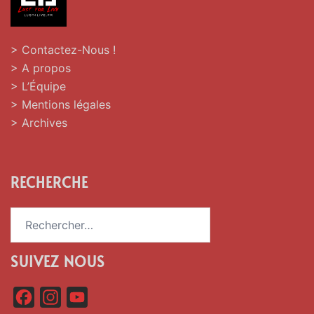
> Contactez-Nous !
> A propos
> L’Équipe
> Mentions légales
> Archives
RECHERCHE
Rechercher :
SUIVEZ NOUS
F
I
Y