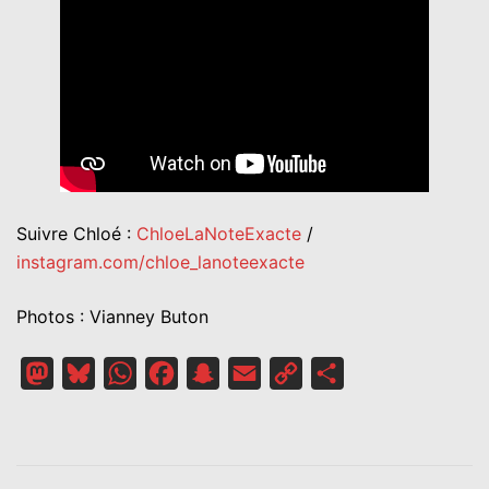
Suivre Chloé :
ChloeLaNoteExacte
/
instagram.com/chloe_lanoteexacte
Photos : Vianney Buton
Mastodon
Bluesky
WhatsApp
Facebook
Snapchat
Email
Copy
Partager
Link
NAVIGATION