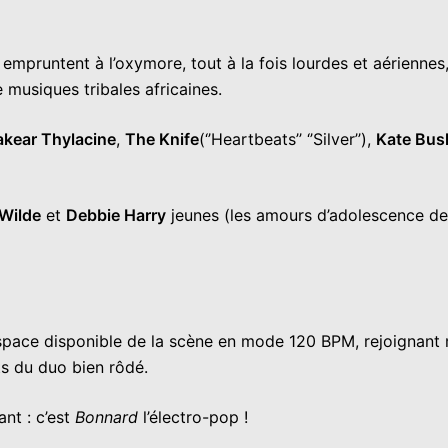
ui empruntent à l’oxymore, tout à la fois lourdes et aérienne
 musiques tribales africaines.
akear Thylacine
,
The Knife
(‘’Heartbeats’’ ‘’Silver’’),
Kate Bus
Wilde
et
Debbie Harry
jeunes (les amours d’adolescence de
espace disponible de la scène en mode 120 BPM, rejoignant 
s du duo bien rôdé.
nt : c’est
Bonnard
l’électro-pop !