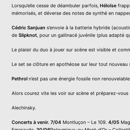
Lorsqu’elle cesse de déambuler parfois,
Héloïse
frapp
mémorisés, et déverse des notes de synthé en nappe
Cédric Sanjuan
s’envoie à la batterie hybride (acousti
de
Slipknot
, pour un gallinacé juvénile (plus adapté qu
Le plaisir du duo à jouer sur scène est visible et comm
Le set se clôture en apothéose sur leur tout nouveau 
Pethrol
n’est pas une énergie fossile non renouvelable
Alors courez vite les voir sur scène et préparez-vou
Alechinsky.
Concerts à venir.
7/04
Montluçon – Le 109.
4/05
Magn
Emeraude.
30/06
Poleymieux-au-Mont-d’Or – Collect