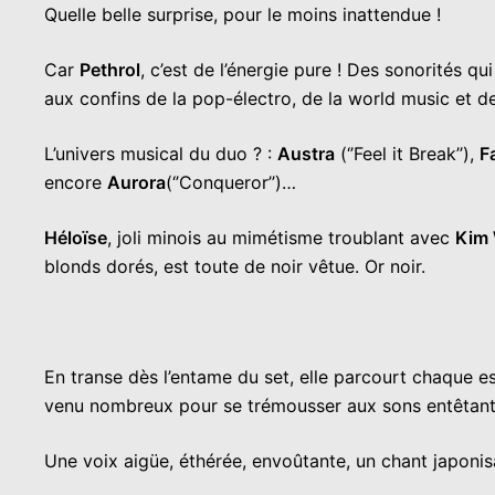
Quelle belle surprise, pour le moins inattendue !
Car
Pethrol
, c’est de l’énergie pure ! Des sonorités q
aux confins de la pop-électro, de la world music et de
L’univers musical du duo ? :
Austra
(‘’Feel it Break’’),
F
encore
Aurora
(‘’Conqueror’’)…
Héloïse
, joli minois au mimétisme troublant avec
Kim 
blonds dorés, est toute de noir vêtue. Or noir.
En transe dès l’entame du set, elle parcourt chaque 
venu nombreux pour se trémousser aux sons entêtant
Une voix aigüe, éthérée, envoûtante, un chant japonisa