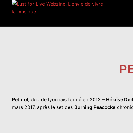
Aller
au
contenu
P
Pethrol
, duo de lyonnais formé en 2013 –
Héloïse Der
mars 2017, après le set des
Burning Peacocks
chroni