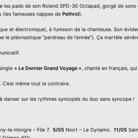
e les pads de son Roland SPD-30 Octapad, gorgé de sons de
s (les fameuses nappes de
Pethrol
).
que et électronique), à l’unisson de la chanteuse. Son évide
e le pléonastique ‘’perdreau de l’année’’). Ça martèle sévère,
unicatif.
single
« Le Dernier Grand Voyage »
, chanté en français, qu
. C’est même tout le contraire.
s à danser sur les rythmes syncopés du duo sans syncope !
y-le-Hongre – File 7.
5/05
Niort – Le Dynamo.
11/05
Sain
if Démon d’Or