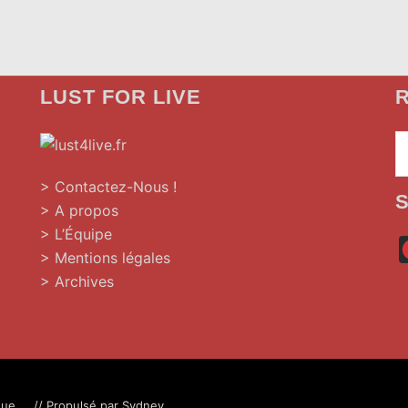
LUST FOR LIVE
R
»
> Contactez-Nous !
> A propos
> L’Équipe
> Mentions légales
> Archives
ue.... // Propulsé par
Sydney