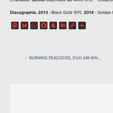
Discographie.
2013
: Black Gold (EP).
2014
: Golden 
Mastodon
Bluesky
WhatsApp
Facebook
Snapchat
Email
Copy
Partager
Link
NAVIGATION
D’ARTICLE
BURNING PEACOCKS, DUO AIR-IEN…