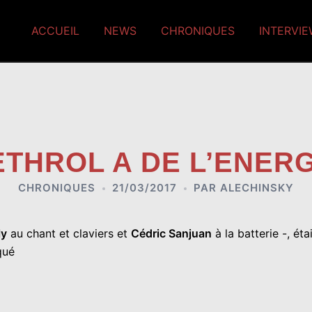
ACCUEIL
NEWS
CHRONIQUES
INTERVI
ETHROL A DE L’ENERG
CHRONIQUES
21/03/2017
PAR
ALECHINSKY
ly
au chant et claviers et
Cédric Sanjuan
à la batterie -, ét
qué